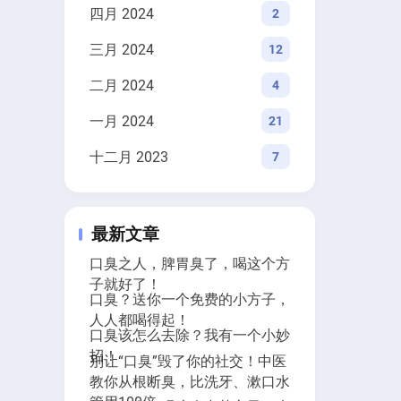
四月 2024
2
三月 2024
12
二月 2024
4
一月 2024
21
十二月 2023
7
最新文章
口臭之人，脾胃臭了，喝这个方
子就好了！
口臭？送你一个免费的小方子，
人人都喝得起！
口臭该怎么去除？我有一个小妙
招！
别让“口臭”毁了你的社交！中医
教你从根断臭，比洗牙、漱口水