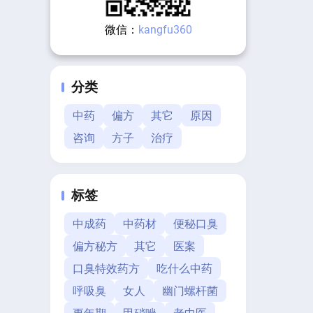
微信：
kangfu360
分类
中药
偏方
其它
原因
咨询
方子
治疗
标签
中成药
中药材
便秘口臭
偏方秘方
其它
医案
口臭特效药方
吃什么中药
呼吸臭
女人
幽门螺杆菌