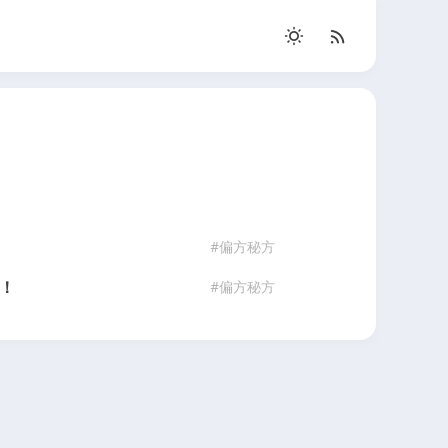
#偏方秘方
！
#偏方秘方