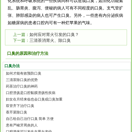
化系统和呼吸系统的一些疾病同样可以造成口臭，如消化功能紊
乱、肠胃炎、腹泻、便秘的病人可有不同程度的口臭。支气管扩
张、肺部感染的病人也可产生口臭。另外，一些患有内分泌疾病
如糖尿病的患者口腔内可有一种烂苹果的气味。
上一篇：
如何应对胃火引发的口臭？
下一篇：
三清茶消胃火、除口臭
口臭的原因和治疗方法
口臭办法
如何才能有效预防口臭
三清茶除口臭的优势
药茶治疗口臭的神药
口腔溃疡是口腔黏膜溃疡性疾病
妇女在月经来临也会口臭或口臭加重
双管齐下治疗口臭
香芹菜除口臭
自己给自己治疗口臭 简单 方便
患有严峻牙周炎的人
口腔溃疡可以发生在男女老幼