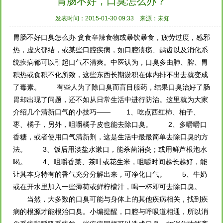
胃肠不好，口臭怎么办？
发表时间：2015-01-30 09:33
来源：未知
胃肠不好口臭怎么办 贪食辛辣食物或暴饮暴食，疲劳过度，感邪
热，虚火郁结，或某些口腔疾病，如口腔溃疡、龋齿以及消化系
统疾病都可以引起口气不清爽。中医认为，口臭多由肺、脾、胃
积热或食积不化所致，这些东西长期淤积在体内排不出去就变成
了毒素。 有些人为了除口臭而盲目服药，结果口臭治好了肠
胃却出现了问题，还不如从日常生活中进行防治。这里就为大家
介绍几个清新口气的小技巧—— 1、吃点西红柿、柚子、
枣、橘子，另外，咀嚼橘子皮也能去除口臭。 2、多嚼嚼口
香糖，或者使用口气清新剂，这是生活中最最简单去除口臭的方
法。 3、饭后用淡盐水漱口，能杀菌消炎；或用鲜芦根泡水
喝。 4、咀嚼香菜、茶叶或花生米，咀嚼时间越长越好，能
让其本身特有的香气充分分解出来，可净化口气。 5、牛奶
或在开水里加入一些薄荷或鲜柠檬汁，喝一杯即可去除口臭。
当然，大多数的口臭可能与身体上的其他疾病相关，找到疾
病的根源才能根治口臭。小编提醒，口腔与呼吸道相通，所以消