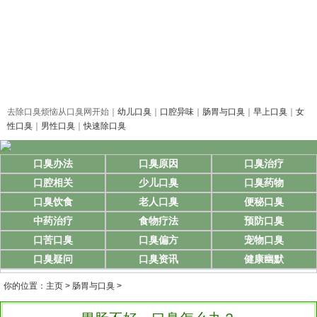
去除口臭烦恼从口臭网开始｜
幼儿口臭
｜
口腔异味
｜
肠胃与口臭
｜
早上口臭
｜
女
性口臭
｜
男性口臭
｜
快速除口臭
口臭办法
口臭原因
口臭治疗
口腔相关
少儿口臭
口臭药物
口臭饮食
老人口臭
便秘口臭
中药治疗
食物疗法
预防口臭
口苦口臭
口臭偏方
宠物口臭
口臭疑问
口臭资讯
健康幽默
你的位置：
主页
>
肠胃与口臭
>