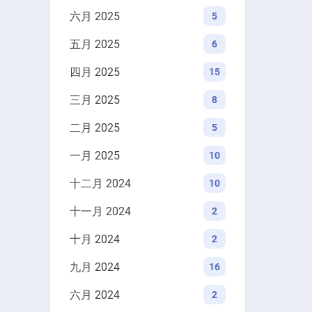
六月 2025
5
五月 2025
6
四月 2025
15
三月 2025
8
二月 2025
5
一月 2025
10
十二月 2024
10
十一月 2024
2
十月 2024
2
九月 2024
16
六月 2024
2