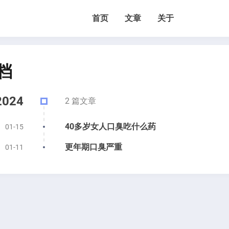
首页
文章
关于
档
2024
2 篇文章
40多岁女人口臭吃什么药
01-15
更年期口臭严重
01-11