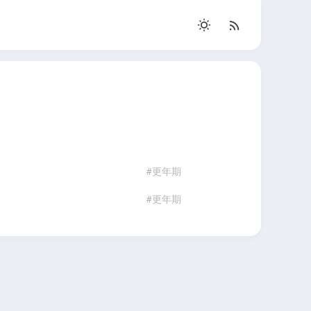
#更年期
#更年期