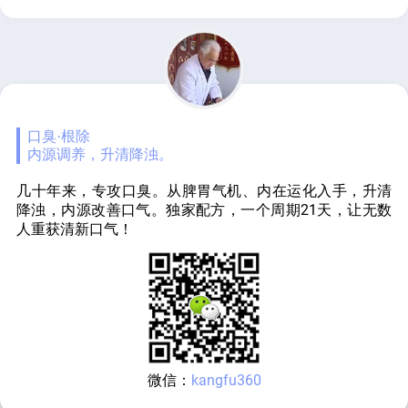
口臭·根除
内源调养，升清降浊。
几十年来，专攻口臭。从脾胃气机、内在运化入手，升清
降浊，内源改善口气。独家配方，一个周期21天，让无数
人重获清新口气！
微信：
kangfu360